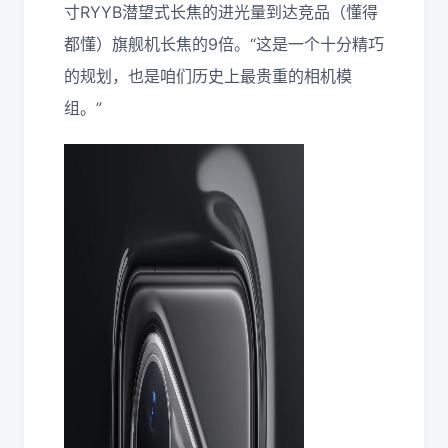
寸RYYB潜望式长焦的进光量到达竞品（懂得
都懂）旗舰机长焦的9倍。“这是一个十分精巧
的规划，也是咱们历史上最贵重的相机模
组。”