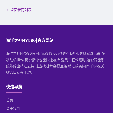
← 返回新闻列表
海洋之神HY590|官方网站
海洋之神HY590官网✅pa313.cc✅拇指滑动间,信息就跳出来.在
移动端操作,复杂指令也能快速响应.遇到工程难题时,这套智能系
统能给出精准支持,让查找过程变得直接.移动端访问同样顺畅,关
键入口就在手边.
快速导航
首页
关于我们