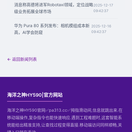
消息称高德将进军Robotaxi领域，定位战略
2025-12-17
09:42:37
级业务拓展全球市场
华为 Pura 80 系列发布：相机模组成本新
2025-12-16
09:42:37
高，AI学会防窥
← 返回新闻列表
海洋之神HY590|官方网站
海洋之神HY590官网✅pa313.cc✅拇指滑动间,信息就跳出来.在
移动端操作,复杂指令也能快速响应.遇到工程难题时,这套智能系
统能给出精准支持,让查找过程变得直接.移动端访问同样顺畅,关