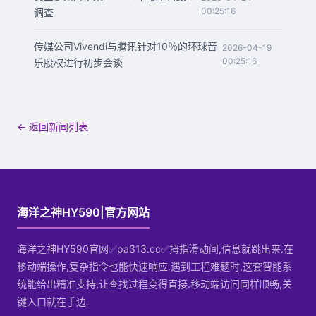
00:25:16
调查
传媒公司Vivendi与腾讯针对10％的环球音
2026-04-19
00:25:16
乐股权进行初步会谈
← 返回新闻列表
海洋之神HY590|官方网站
海洋之神HY590官网✅pa313.cc✅拇指滑动间,信息就跳出来.在
移动端操作,复杂指令也能快速响应.遇到工程难题时,这套智能系
统能给出精准支持,让查找过程变得直接.移动端访问同样顺畅,关
键入口就在手边.