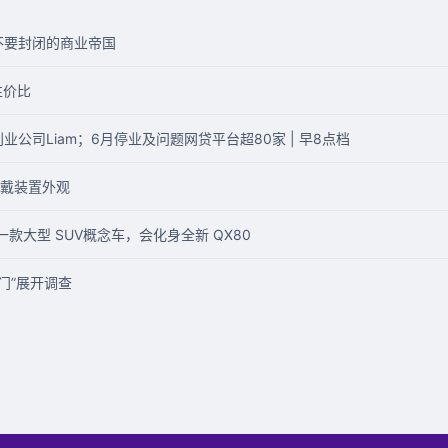
:不要封闭的商业帝国
性价比
业公司Liam；6月停业及问题网贷平台超80家 | 早8点档
2 头戴装置外观
 是一款大型 SUV概念车，会化身全新 QX80
速门”展开调查