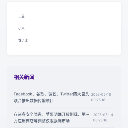
三星
小米
性价比
相关新闻
Facebook、谷歌、微软、Twitter四大巨头
2026-05-18
00:25:16
联合推出数据传输项目
存诸多安全隐患，苹果明确开放侧载、第三
2026-05-14
00:25:16
方应用商店等调整仅限欧洲市场