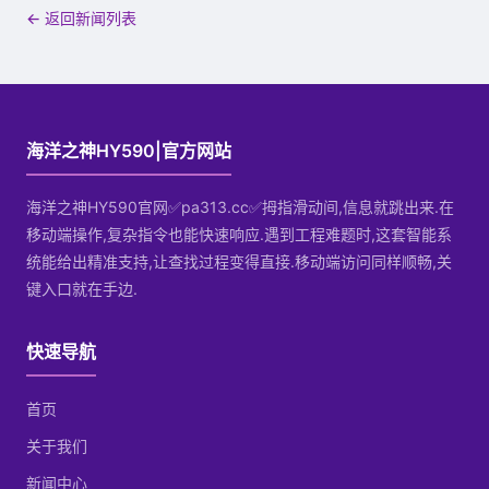
← 返回新闻列表
海洋之神HY590|官方网站
海洋之神HY590官网✅pa313.cc✅拇指滑动间,信息就跳出来.在
移动端操作,复杂指令也能快速响应.遇到工程难题时,这套智能系
统能给出精准支持,让查找过程变得直接.移动端访问同样顺畅,关
键入口就在手边.
快速导航
首页
关于我们
新闻中心