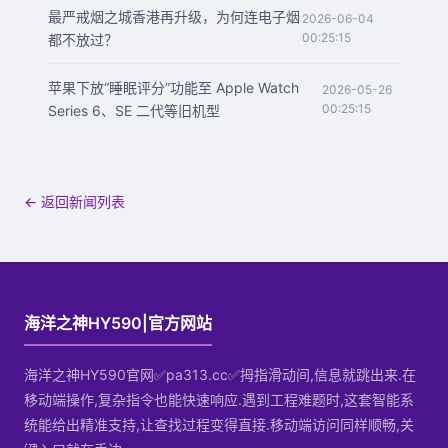
最严戒烟之城香港再升级，为何连电子烟
2026-06-04
00:25:15
都不放过？
苹果下放“睡眠评分”功能至 Apple Watch
2026-05-26
00:25:15
Series 6、SE 二代等旧机型
← 返回新闻列表
海洋之神HY590|官方网站
海洋之神HY590官网✅pa313.cc✅拇指滑动间,信息就跳出来.在
移动端操作,复杂指令也能快速响应.遇到工程难题时,这套智能系
统能给出精准支持,让查找过程变得直接.移动端访问同样顺畅,关