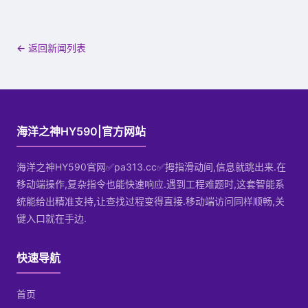
← 返回新闻列表
海洋之神HY590|官方网站
海洋之神HY590官网✅pa313.cc✅拇指滑动间,信息就跳出来.在
移动端操作,复杂指令也能快速响应.遇到工程难题时,这套智能系
统能给出精准支持,让查找过程变得直接.移动端访问同样顺畅,关
键入口就在手边.
快速导航
首页