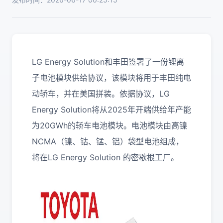
LG Energy Solution和丰田签署了一份锂离
子电池模块供给协议，该模块将用于丰田纯电
动轿车，并在美国拼装。依据协议，LG
Energy Solution将从2025年开端供给年产能
为20GWh的轿车电池模块。电池模块由高镍
NCMA（镍、钴、锰、铝）袋型电池组成，
将在LG Energy Solution 的密歇根工厂。