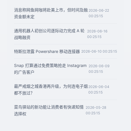
消息称网鱼网咖将赴美上市，但时间及融
2026-06-22
00:25:15
资金额未定
通用机器人初创公司逐际动力完成 A 轮
2026-06-16
00:25:15
战略融资
特斯拉泄露 Powershare 移动连接器
2026-06-10 00:25:15
Snap 打算通过免费策略抢走 Instagram
2026-06-09
00:25:15
的广告客户
最严戒烟之城香港再升级，为何连电子烟
2026-06-04
00:25:15
都不放过？
菜鸟驿站的新功能让消费者有快递知情
2026-05-28
00:25:15
选择权