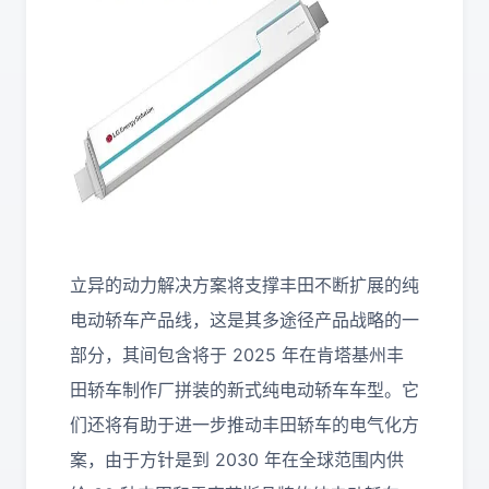
立异的动力解决方案将支撑丰田不断扩展的纯
电动轿车产品线，这是其多途径产品战略的一
部分，其间包含将于 2025 年在肯塔基州丰
田轿车制作厂拼装的新式纯电动轿车车型。它
们还将有助于进一步推动丰田轿车的电气化方
案，由于方针是到 2030 年在全球范围内供