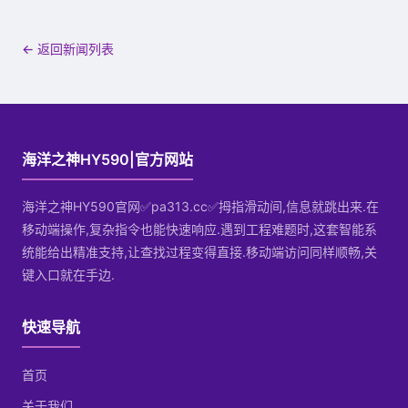
← 返回新闻列表
海洋之神HY590|官方网站
海洋之神HY590官网✅pa313.cc✅拇指滑动间,信息就跳出来.在
移动端操作,复杂指令也能快速响应.遇到工程难题时,这套智能系
统能给出精准支持,让查找过程变得直接.移动端访问同样顺畅,关
键入口就在手边.
快速导航
首页
关于我们