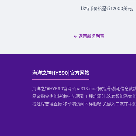
比特币价格逼近12000美
← 返回新闻列表
海洋之神HY590|官方网站
海洋之神HY590官网✅pa313.cc✅拇指滑动间,信息就
复杂指令也能快速响应.遇到工程难题时,这套智能系统能
找过程变得直接.移动端访问同样顺畅,关键入口就在手边