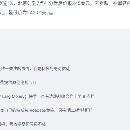
逾1%，北京时刻7点41分盘后价报345美元，无涨跌。在曩昔
美元，最低价为242.01美元。
现在唯一关注的事情，我是科技的绝对信徒
费提供原创电视节目
sung Money；快手与京东达成战略合作｜早 8 点档
己的特斯拉 Roadster跑车，还有第二辆“特斯拉”
度财报，营收提高但亏损不减