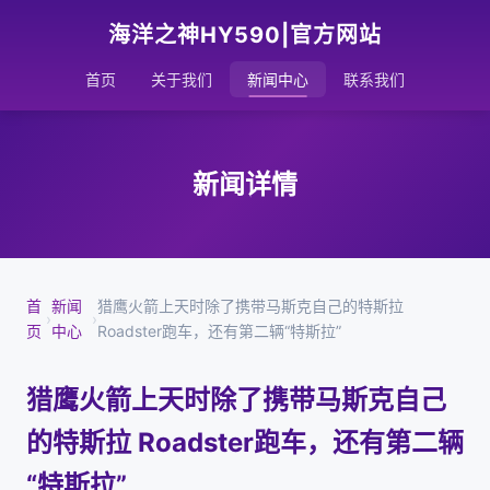
海洋之神HY590|官方网站
首页
关于我们
新闻中心
联系我们
新闻详情
首
新闻
猎鹰火箭上天时除了携带马斯克自己的特斯拉
›
›
页
中心
Roadster跑车，还有第二辆“特斯拉”
猎鹰火箭上天时除了携带马斯克自己
的特斯拉 Roadster跑车，还有第二辆
“特斯拉”