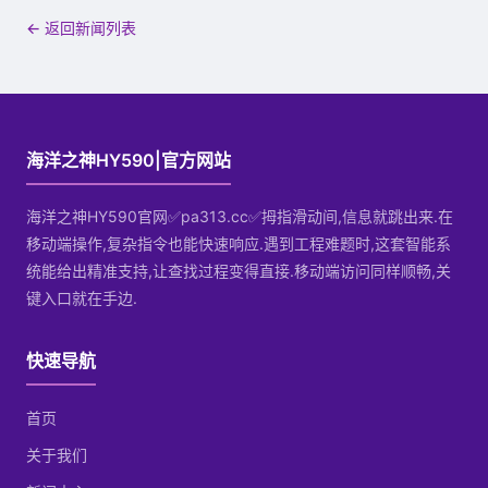
← 返回新闻列表
海洋之神HY590|官方网站
海洋之神HY590官网✅pa313.cc✅拇指滑动间,信息就跳出来.在
移动端操作,复杂指令也能快速响应.遇到工程难题时,这套智能系
统能给出精准支持,让查找过程变得直接.移动端访问同样顺畅,关
键入口就在手边.
快速导航
首页
关于我们