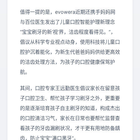
值得一提的是，evowera近期还携手妈妈网
与百位医生发出了儿童口腔智能护理新理念
“宝宝刷牙的新‘视’界，洁齿程度看得见。”，
倡议从科学专业视点动身，使用科技将儿童口
腔护沉着能化，为新生代爸爸妈妈供给更高效
的洁齿处理方法，为孩子的口腔健康保驾护
航。
其间，口腔专家王远勤医生倡议家长在留意孩
子口腔卫生、帮忙孩子学习刷牙之外，更重要
的是逐渐培育孩子自主刷牙的知道，构成杰出
的口腔清洁习气，家长在日常也要帮忙监督查
看孩子的牙齿漏刷状况，才干更有用地防备龋
齿，防止宝宝“满口黑牙”。