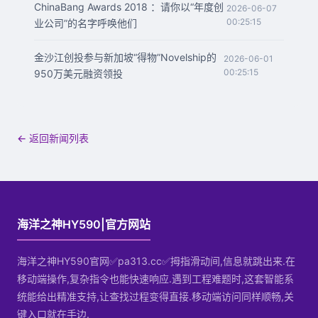
ChinaBang Awards 2018 ：请你以“年度创
2026-06-07
00:25:15
业公司”的名字呼唤他们
金沙江创投参与新加坡“得物”Novelship的
2026-06-01
00:25:15
950万美元融资领投
← 返回新闻列表
海洋之神HY590|官方网站
海洋之神HY590官网✅pa313.cc✅拇指滑动间,信息就跳出来.在
移动端操作,复杂指令也能快速响应.遇到工程难题时,这套智能系
统能给出精准支持,让查找过程变得直接.移动端访问同样顺畅,关
键入口就在手边.