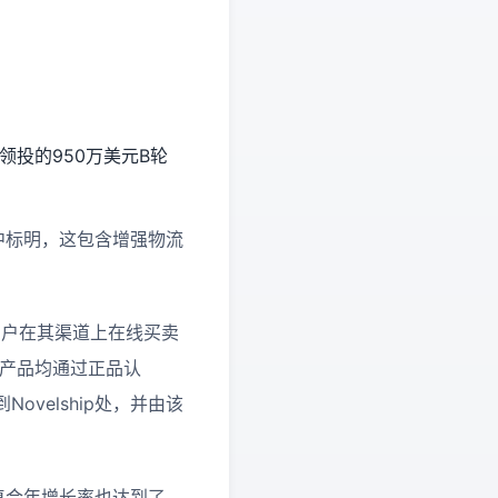
）联合领投的950万美元B轮
明中标明，这包含增强物流
在让用户在其渠道上在线买卖
切产品均通过正品认
velship处，并由该
的复合年增长率也达到了