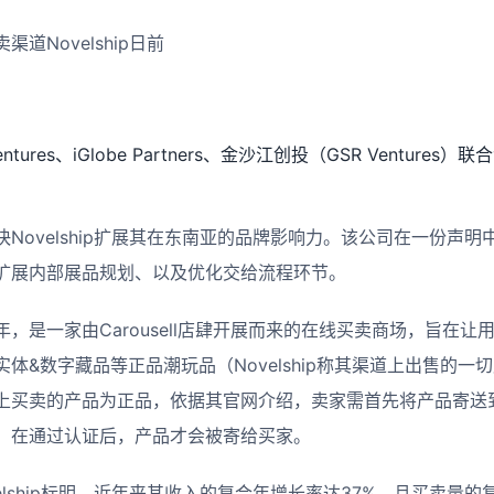
道Novelship日前
ntures、iGlobe Partners、金沙江创投（GSR Ventures
Novelship扩展其在东南亚的品牌影响力。该公司在一份声
扩展内部展品规划、以及优化交给流程环节。
2018年，是一家由Carousell店肆开展而来的在线买卖商场，旨
体&数字藏品等正品潮玩品（Novelship称其渠道上出售的一
买卖的产品为正品，依据其官网介绍，卖家需首先将产品寄送到No
，在通过认证后，产品才会被寄给买家。
elship标明，近年来其收入的复合年增长率达37%，且买卖量