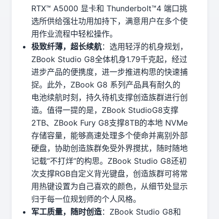
RTX™ A5000 显卡和 Thunderbolt™4 端口挑
选所供给强壮功用加持下，满意用户在多个使
用作业流程中轻松操作。
极致纤薄，超长续航
：选用轻浮的机身规划，
ZBook Studio G8全体机身1.79千克起，经过
进步产品的便携度，进一步推进构思的快速捕
捉。此外，ZBook G8 系列产品具有耐久的
电池续航时刻，持久待机支撑创造族群进行创
造。值得一提的是，ZBook StudioG8支撑
2TB、ZBook Fury G8支撑8TB的本地 NVMe
存储容量，能够高速处理多个使命并离别外部
硬盘，协助创造族群免受外界搅扰，随时随地
记载“不打烊”的构思。ZBook Studio G8还初
次支撑RGB自定义背光键盘，创造族群可将常
用热键设置为自己喜欢的颜色，从细节处显示
归于每一位规划师的个人风格。
军工质量，随时创造
：ZBook Studio G8和