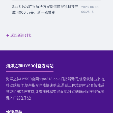
SaaS 远程连接解决方案提供商贝锐科技完
2026-06-09
00:25:15
成 4000 万美元新一轮融资
← 返回新闻列表
海洋之神HY590|官方网站
海洋之神HY590官网✅pa313.cc✅拇指滑动间,信息就跳出来.在
移动端操作,复杂指令也能快速响应.遇到工程难题时,这套智能系
统能给出精准支持,让查找过程变得直接.移动端访问同样顺畅,关
键入口就在手边.
快速导航