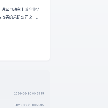
，进军电动车上游产业链
虑收买的采矿公司之一。
2026-06-30 00:25:15
2026-06-26 00:25:15