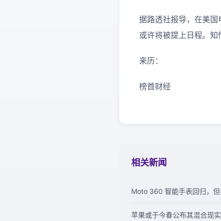
据路透社报导，在美国
或许将被提上日程。知
来历：
榜首财经
相关新闻
Moto 360 智能手表回归
苹果或于今春公布其混合现实