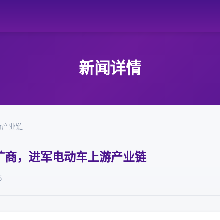
新闻详情
游产业链
矿商，进军电动车上游产业链
5