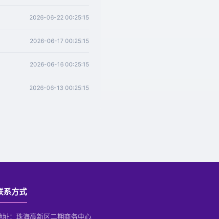
2026-06-22 00:25:15
2026-06-17 00:25:15
2026-06-16 00:25:15
2026-06-13 00:25:15
联系方式
地址：珠海高新区二期商务中心