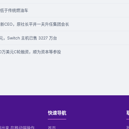
低于传统燃油车
任新CEO，原社长平井一夫升任集团会长
元，Switch 主机已售 3227 万台
00万美元C轮融资，顺为资本等参投
快速导航
跳出来.在移动端操作,
首页