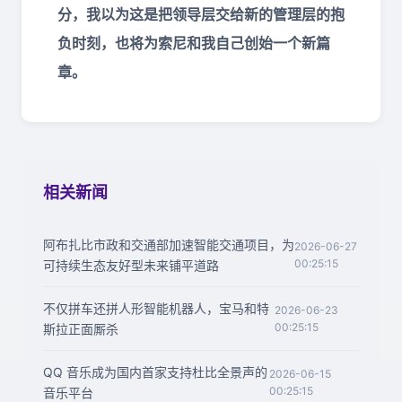
分，我以为这是把领导层交给新的管理层的抱
负时刻，也将为索尼和我自己创始一个新篇
章。
相关新闻
阿布扎比市政和交通部加速智能交通项目，为
2026-06-27
00:25:15
可持续生态友好型未来铺平道路
不仅拼车还拼人形智能机器人，宝马和特
2026-06-23
00:25:15
斯拉正面厮杀
QQ 音乐成为国内首家支持杜比全景声的
2026-06-15
00:25:15
音乐平台