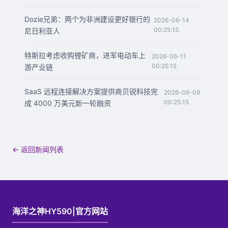
Dozie兄弟：两个为非洲建设更好银行的
2026-06-14
00:25:15
尼日利亚人
特斯拉考虑收购锂矿商，进军电动车上
2026-06-11
00:25:15
游产业链
SaaS 远程连接解决方案提供商贝锐科技完
2026-06-09
00:25:15
成 4000 万美元新一轮融资
← 返回新闻列表
海洋之神HY590|官方网站