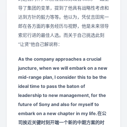
导了集团的变革，提到了他具有战略性考虑和
达到方针的毅力等等。他以为，凭仗吉田宪一
郎在各方面的事务经历与视野，他是未来领导
索尼行进的最佳人选。而关于自己挑选此刻
“让贤”他自己解说称：
As the company approaches a crucial
juncture, when we will embark on a new
mid-range plan, I consider this to be the
ideal time to pass the baton of
leadership to new management, for the
future of Sony and also for myself to
embark on a new chapter in my life.在公
司挨近关键时刻开端一个新的中期方案的时