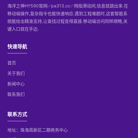
海洋之神HY590官网✅pa313.cc✅拇指滑动间,信息就跳出来.在
移动端操作,复杂指令也能快速响应.遇到工程难题时,这套智能系
统能给出精准支持,让查找过程变得直接.移动端访问同样顺畅,关
键入口就在手边.
快速导航
首页
关于我们
新闻中心
联系我们
联系方式
地址：珠海高新区二期商务中心