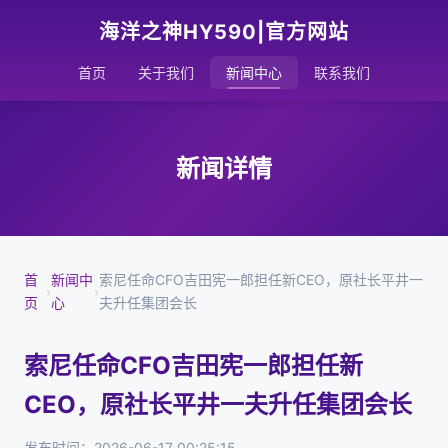
海洋之神HY590|官方网站
首页
关于我们
新闻中心
联系我们
新闻详情
首
新闻中
索尼任命CFO吉田宪一郎担任新CEO，原社长平井一
›
›
页
心
夫升任集团会长
索尼任命CFO吉田宪一郎担任新
CEO，原社长平井一夫升任集团会长
发布时间：2026-06-17 00:25:15