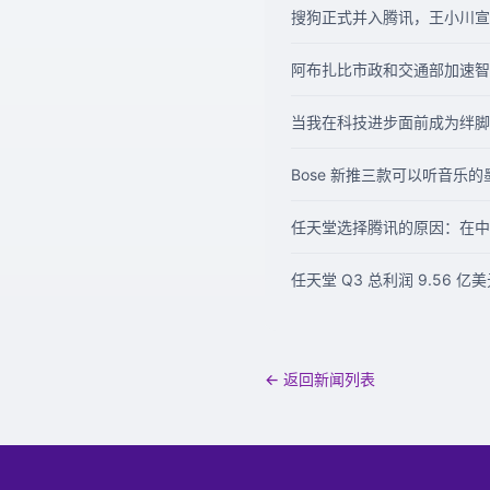
搜狗正式并入腾讯，王小川宣布
阿布扎比市政和交通部加速智
当我在科技进步面前成为绊脚
Bose 新推三款可以听音乐
任天堂选择腾讯的原因：在中
任天堂 Q3 总利润 9.56 亿美
← 返回新闻列表