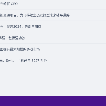
卸任 CEO
能交通项目，为可持续生态友好型未来铺平道路
石｜聚焦2024，告别与期待
的墨镜，包括运功款
国拥有最大规模的游戏市场
元，Switch 主机已售 3227 万台