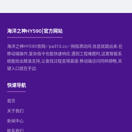
海洋之神HY590|官方网站
海洋之神HY590官网✅pa313.cc✅拇指滑动间,信息就跳出来.在
移动端操作,复杂指令也能快速响应.遇到工程难题时,这套智能系
统能给出精准支持,让查找过程变得直接.移动端访问同样顺畅,关
键入口就在手边.
快速导航
首页
关于我们
新闻中心
联系我们