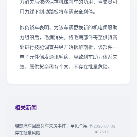
力消失后依然保存机械刹车的功用，驾驶员可
用力踩下制动踏板将车辆安全刹停。
抱负轿车表明，为该车辆更换新的机电伺服助
力组织后，毛病消失。将毛病部件寄至供货商
处进行技能调査并经开始拆解剖析，该部件一
电子元件偶发通讯毛病，导致刹车助力体系失
效，属供货商稀有个案，不存在批量危险。
相关新闻
理想汽车回应刹车失灵事件：罕见个案 不
2026-07-02
00:25:15
存在批量风险