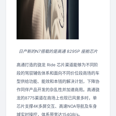
日产新的N7搭载的是高通 8295P 座舱芯片
高通打造的骁龙 Ride 芯片渠道能够为不同阶
段的驾驭辅佐体系和面向不同价位段商场的车
型供给功能、能效和本钱的解决计划，下降协
作同伴产品开发的杂乱性并加速商用。高通骁
龙的8775渠道在商场上也现已风景多时，单
芯片支撑4K多屏交互、高速NOA导航及车身
域实时操控，体系带宽达154GB/s。