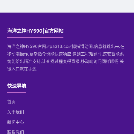
海洋之神HY590|官方网站
海洋之神HY590官网✅pa313.cc✅拇指滑动间,信息就跳出来.在
移动端操作,复杂指令也能快速响应.遇到工程难题时,这套智能系
统能给出精准支持,让查找过程变得直接.移动端访问同样顺畅,关
键入口就在手边.
快速导航
首页
关于我们
新闻中心
联系我们