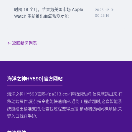
时隔 18 个月，苹果为美国市场 Apple
2025-12-31
00:25:16
Watch 重新推出血氧监测功能
← 返回新闻列表
海洋之神HY590|官方网站
海洋之神HY590官网✅pa313.cc✅拇指滑动间,信息就跳出来.在
移动端操作,复杂指令也能快速响应.遇到工程难题时,这套智能系
统能给出精准支持,让查找过程变得直接.移动端访问同样顺畅,关
键入口就在手边.