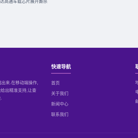
达高通车载芯片展开厮杀
快速导航
跳出来.在移动端操作,
首页
给出精准支持,让查
关于我们
.
邮
新闻中心
联系我们