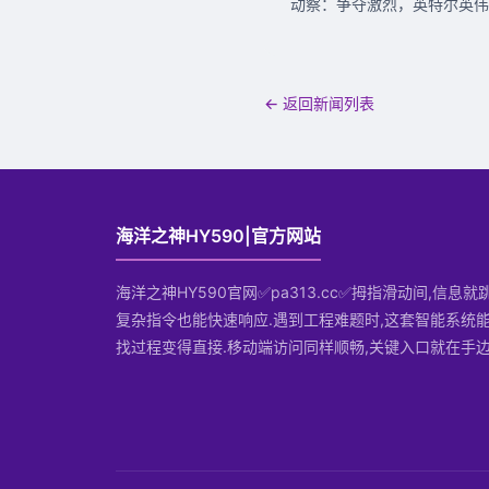
动察：争夺激烈，英特尔英伟
← 返回新闻列表
海洋之神HY590|官方网站
海洋之神HY590官网✅pa313.cc✅拇指滑动间,信息就
复杂指令也能快速响应.遇到工程难题时,这套智能系统能
找过程变得直接.移动端访问同样顺畅,关键入口就在手边