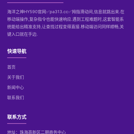
海洋之神HY590官网✅pa313.cc✅拇指滑动间,信息就跳出来.在
移动端操作,复杂指令也能快速响应.遇到工程难题时,这套智能系
统能给出精准支持,让查找过程变得直接.移动端访问同样顺畅,关
键入口就在手边.
快速导航
首页
关于我们
新闻中心
联系我们
联系方式
地址：珠海高新区二期商务中心