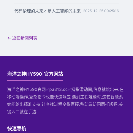
代码伦理的未来才是人工智能的未来
2025-12-25 00:25:16
← 返回新闻列表
海洋之神HY590|官方网站
海洋之神HY590官网✅pa313.cc✅拇指滑动间,信息就跳出来.在
移动端操作,复杂指令也能快速响应.遇到工程难题时,这套智能系
统能给出精准支持,让查找过程变得直接.移动端访问同样顺畅,关
键入口就在手边.
快速导航