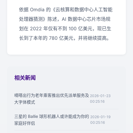
依据
Omdia
的《云核算和数据中心人工智能
处理器猜测》陈述，
AI
数据中心芯片市场规
划在
2022
年仅有不到
100
亿美元，现已生
长到了本年的
780
亿美元，并将继续提高。
相关新闻
嘀嗒出行为老年乘客推出优先派单服务及
2026-01-23
00:25:16
大字体模式
三星的 Ballie 球形机器人或许能成为你的
2026-01-19
00:25:16
家庭好伴侣