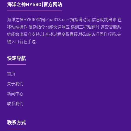
海洋之神HY590|官方网站
海洋之神HY590官网✅pa313.cc✅拇指滑动间,信息就跳出来.在
移动端操作,复杂指令也能快速响应.遇到工程难题时,这套智能系
统能给出精准支持,让查找过程变得直接.移动端访问同样顺畅,关
键入口就在手边.
快速导航
首页
关于我们
新闻中心
联系我们
联系方式