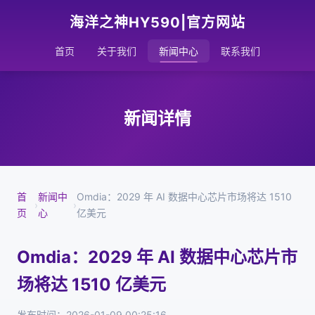
海洋之神HY590|官方网站
首页
关于我们
新闻中心
联系我们
新闻详情
首
新闻中
Omdia：2029 年 AI 数据中心芯片市场将达 1510
›
›
页
心
亿美元
Omdia：2029 年 AI 数据中心芯片市
场将达 1510 亿美元
发布时间：2026-01-09 00:25:16