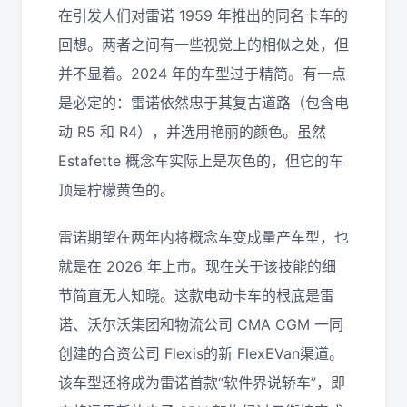
在引发人们对雷诺 1959 年推出的同名卡车的
回想。两者之间有一些视觉上的相似之处，但
并不显着。2024 年的车型过于精简。有一点
是必定的：雷诺依然忠于其复古道路（包含电
动 R5 和 R4），并选用艳丽的颜色。虽然
Estafette 概念车实际上是灰色的，但它的车
顶是柠檬黄色的。
雷诺期望在两年内将概念车变成量产车型，也
就是在 2026 年上市。现在关于该技能的细
节简直无人知晓。这款电动卡车的根底是雷
诺、沃尔沃集团和物流公司 CMA CGM 一同
创建的
合资公司 Flexis
的新 FlexEVan渠道。
该车型还将成为雷诺首款“软件界说轿车”，即