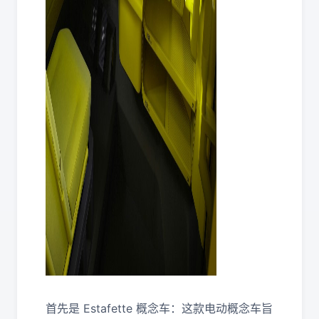
首先是 Estafette 概念车：这款电动概念车旨