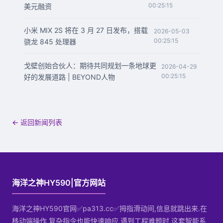
00:25:15
美元融资
小米 MIX 2S 将在 3 月 27 日发布，搭载
2026-05-03
00:25:15
骁龙 845 处理器
戈壁创始合伙人：期待共同规划一条地球更
2026-04-29
00:25:15
好的发展道路 | BEYOND人物
← 返回新闻列表
海洋之神HY590|官方网站
海洋之神HY590官网✅pa313.cc✅拇指滑动间,信息就跳出来.在
移动端操作,复杂指令也能快速响应.遇到工程难题时,这套智能系