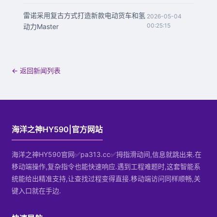
雷诺采用复古方式打造新款电动货车和氢
2026-05-04
00:25:15
动力Master
← 返回新闻列表
海洋之神HY590|官方网站
海洋之神HY590官网✅pa313.cc✅拇指滑动间,信息就跳出来.在
移动端操作,复杂指令也能快速响应.遇到工程难题时,这套智能系
统能给出精准支持,让查找过程变得直接.移动端访问同样顺畅,关
键入口就在手边.