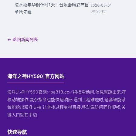
陵水嘉年华倒计时1天！音乐会精彩节目
2026-05-01
00:25:15
单抢先看
← 返回新闻列表
海洋之神HY590|官方网站
海洋之神HY590官网✅pa313.cc✅拇指滑动间,信息就跳出来.在
移动端操作,复杂指令也能快速响应.遇到工程难题时,这套智能系
统能给出精准支持,让查找过程变得直接.移动端访问同样顺畅,关
键入口就在手边.
快速导航