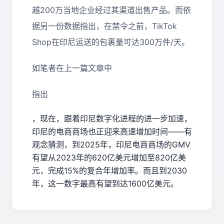
越200万当地企业经过其渠道出售产品。而依
据另一份数据指出，在禁令之前，TikTok
Shop在印尼运送的包裹量可达300万件/天。
如笔者在上一篇文章中
指出
，现在，跟着印尼数字化进程的进一步加速，
印尼的电商商场也正迎来高速增加时间
——
有
观念猜测，到
2025
年，印尼电商商场的
GMV
有望从
2023
年的
620
亿美元增加至
820
亿美
元，完成
15%
的复合年增加率。而且到
2030
年，这一数字最高有望到达
1600
亿美元。