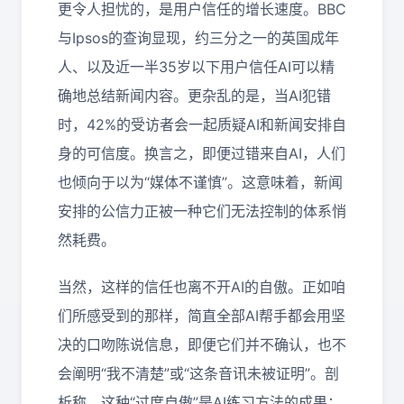
更令人担忧的，是用户信任的增长速度。BBC
与Ipsos的查询显现，约三分之一的英国成年
人、以及近一半35岁以下用户信任AI可以精
确地总结新闻内容。更杂乱的是，当AI犯错
时，42%的受访者会一起质疑AI和新闻安排自
身的可信度。换言之，即便过错来自AI，人们
也倾向于以为“媒体不谨慎”。这意味着，新闻
安排的公信力正被一种它们无法控制的体系悄
然耗费。
当然，这样的信任也离不开AI的自傲。正如咱
们所感受到的那样，简直全部AI帮手都会用坚
决的口吻陈说信息，即便它们并不确认，也不
会阐明“我不清楚”或“这条音讯未被证明”。剖
析称，这种“过度自傲”是AI练习方法的成果：