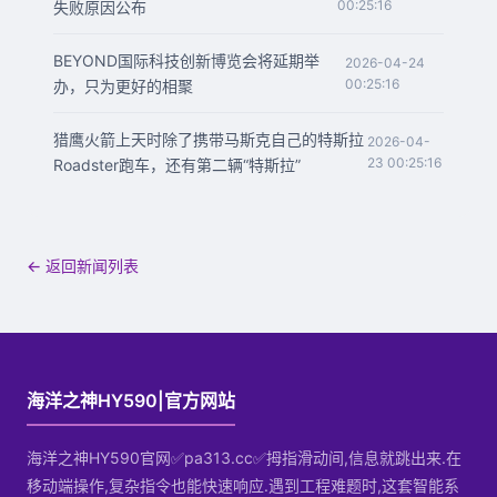
00:25:16
失败原因公布
BEYOND国际科技创新博览会将延期举
2026-04-24
00:25:16
办，只为更好的相聚
猎鹰火箭上天时除了携带马斯克自己的特斯拉
2026-04-
23 00:25:16
Roadster跑车，还有第二辆“特斯拉”
← 返回新闻列表
海洋之神HY590|官方网站
海洋之神HY590官网✅pa313.cc✅拇指滑动间,信息就跳出来.在
移动端操作,复杂指令也能快速响应.遇到工程难题时,这套智能系