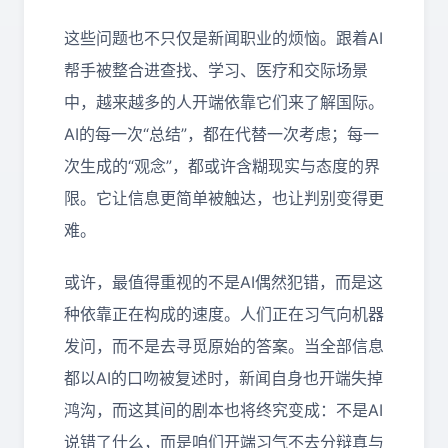
这些问题也不只仅是新闻职业的烦恼。跟着AI
帮手被整合进查找、学习、医疗和交际场景
中，越来越多的人开端依靠它们来了解国际。
AI的每一次“总结”，都在代替一次考虑；每一
次生成的“观念”，都或许含糊现实与态度的界
限。它让信息更简单被触达，也让判别变得更
难。
或许，最值得重视的不是
AI
偶然犯错，而是这
种依靠正在构成的速度。人们正在习气向机器
发问，而不是去寻觅原始的答案。当全部信息
都以
AI
的口吻被复述时，新闻自身也开端失掉
鸿沟，而这其间的剧本也将终究变成：不是
AI
说错了什么，而是咱们开端习气不去分辩真与