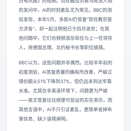
日电讯报》的视频。而在触及宗教与政治人物
的发问中，AI的时刻紊乱尤为常见。BBC的测
验发现，本年5月，多款AI仍答复“现任教宗是
方济各”，却一起注明他已于四月逝世；在其
他问题中，它们也频频混杂现任与上一任领导
人，将德国总理、北约秘书长等职位搞错。
BBC以为，这些问题并非偶然。比较半年前的
初度测验，AI答复质量的确有所改善，严峻过
错份额从51%下降到37%，但仍远未到达牢靠
水准。尤其在非英语环境下，问题更为严峻
——英文答复往往顺便可验证的实在来历，而
其他言语中，AI不只引证紊乱，更简单省掉布
景信息、缺少语境阐明。