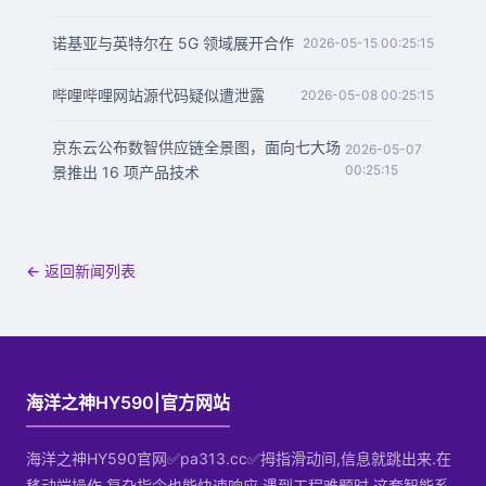
诺基亚与英特尔在 5G 领域展开合作
2026-05-15 00:25:15
哔哩哔哩网站源代码疑似遭泄露
2026-05-08 00:25:15
京东云公布数智供应链全景图，面向七大场
2026-05-07
00:25:15
景推出 16 项产品技术
← 返回新闻列表
海洋之神HY590|官方网站
海洋之神HY590官网✅pa313.cc✅拇指滑动间,信息就跳出来.在
移动端操作,复杂指令也能快速响应.遇到工程难题时,这套智能系