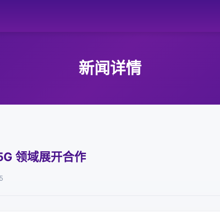
新闻详情
5G 领域展开合作
5