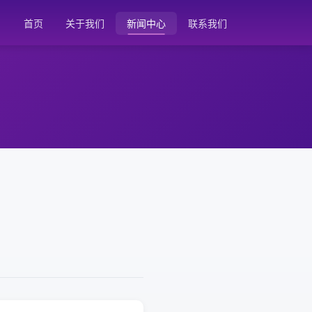
首页
关于我们
新闻中心
联系我们