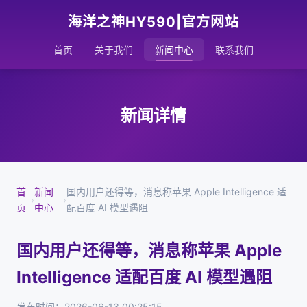
海洋之神HY590|官方网站
首页
关于我们
新闻中心
联系我们
新闻详情
首
新闻
国内用户还得等，消息称苹果 Apple Intelligence 适
›
›
页
中心
配百度 AI 模型遇阻
国内用户还得等，消息称苹果 Apple
Intelligence 适配百度 AI 模型遇阻
发布时间：2026-06-13 00:25:15