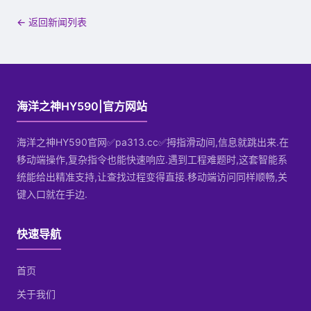
← 返回新闻列表
海洋之神HY590|官方网站
海洋之神HY590官网✅pa313.cc✅拇指滑动间,信息就跳出来.在
移动端操作,复杂指令也能快速响应.遇到工程难题时,这套智能系
统能给出精准支持,让查找过程变得直接.移动端访问同样顺畅,关
键入口就在手边.
快速导航
首页
关于我们