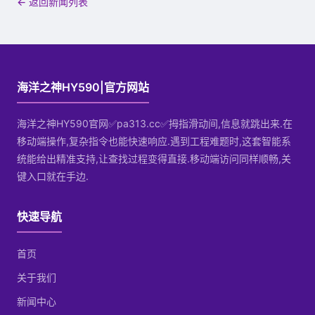
← 返回新闻列表
海洋之神HY590|官方网站
海洋之神HY590官网✅pa313.cc✅拇指滑动间,信息就跳出来.在
移动端操作,复杂指令也能快速响应.遇到工程难题时,这套智能系
统能给出精准支持,让查找过程变得直接.移动端访问同样顺畅,关
键入口就在手边.
快速导航
首页
关于我们
新闻中心