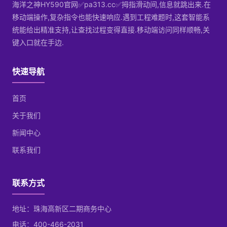
海洋之神HY590官网✅pa313.cc✅拇指滑动间,信息就跳出来.在
移动端操作,复杂指令也能快速响应.遇到工程难题时,这套智能系
统能给出精准支持,让查找过程变得直接.移动端访问同样顺畅,关
键入口就在手边.
快速导航
首页
关于我们
新闻中心
联系我们
联系方式
地址：珠海高新区二期商务中心
电话：400-466-2031