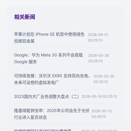
相关新闻
苹果计划在 iPhone SE 机型中使用绿色
2026-06-01
00:25:15
低碳铝金属
Google：华为 Mate 30 系列不会搭载
2026-05-26
00:25:15
Google 服务
可持续发展：沃尔沃 EX90 支持双向充电，
2026-05-20
00:25:15
未来可设想的虚拟发电厂
2023国内大厂业务调整大盘点（二）
2026-05-16 00:25:15
隆基绿能钟宝申：2025年公司会先于光伏
2026-05-12
00:25:15
行业进入复苏状态