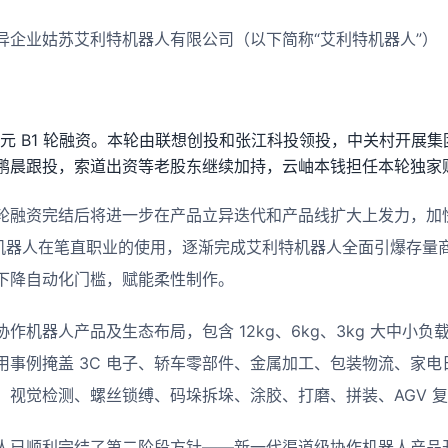
异企业姑苏艾利特机器人有限公司（以下简称“艾利特机器人”）
 2 亿元 B1 轮融资。本轮由联想创投和张江科投领投，中关村开
鹏晨跟投，索道出资等老股东继续加持，云岫本钱担任本轮独家
轮融资完结后将进一步在产品立异迭代和产品线扩大上发力，加
作机器人在笔直职业的使用，逐渐完成艾利特机器人全面引爆存量
下降自动化门槛，赋能柔性制作。
作机器人产品及生态布局，包含 12kg、6kg、3kg 大中小负载
事例掩盖 3C 电子、轿车零部件、金属加工、包装物流、家电日
、视觉检测、螺丝锁缚、码垛拆垛、涂胶、打磨、拼装、AGV 
人已顺利完结了第二阶段方针——新一代渠道级协作机器人产品