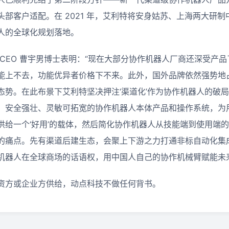
部客户适配。在 2021 年，艾利特将安身姑苏、上海两大研
人的全球化规划落地。
 CEO 曹宇男博士表明：“现在大部分协作机器人厂商还深受产
能上不去，功能优异者价格下不来。此外，国外品牌依然强势地
态势。在此布景下艾利特坚决押注‘渠道化’作为协作机器人的破
、安全强壮、灵敏可拓宽的协作机器人本体产品和操作系统，为
供给一个‘好用’的载体，然后简化协作机器人从技能端到使用端
的痛点。先有渠道后建生态，会聚上下游之力打通非标自动化集
机器人在全球商场的话语权，用中国人自己的协作机械臂赋能未
资方或企业方供给，动点科技不做任何背书。