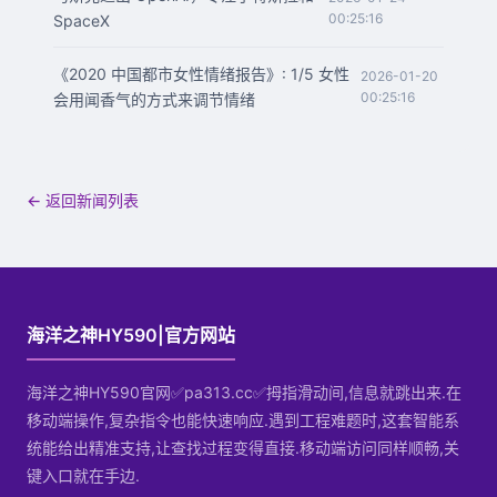
00:25:16
SpaceX
《2020 中国都市女性情绪报告》: 1/5 女性
2026-01-20
00:25:16
会用闻香气的方式来调节情绪
← 返回新闻列表
海洋之神HY590|官方网站
海洋之神HY590官网✅pa313.cc✅拇指滑动间,信息就跳出来.在
移动端操作,复杂指令也能快速响应.遇到工程难题时,这套智能系
统能给出精准支持,让查找过程变得直接.移动端访问同样顺畅,关
键入口就在手边.