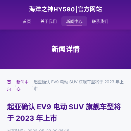
海洋之神HY590|官方网站
首页
关于我们
新闻中心
联系我们
新闻详情
首
新闻中
起亚确认 EV9 电动 SUV 旗舰车型将于 2023 年上
›
›
页
心
市
起亚确认 EV9 电动 SUV 旗舰车型将
于 2023 年上市
发布时间：2026-05-29 00:25:15