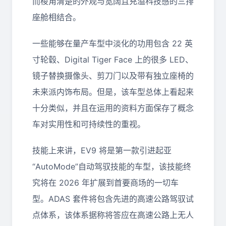
而棱角清楚的外观与宽阔且充溢科技感的三排
座舱相结合。
一些能够在量产车型中淡化的功用包含 22 英
寸轮毂、Digital Tiger Face 上的很多 LED、
镜子替换摄像头、剪刀门以及带有独立座椅的
未来派内饰布局。但是，该车型总体上看起来
十分类似，并且在运用的资料方面保存了概念
车对实用性和可持续性的重视。
技能上来讲，EV9 将是第一款引进起亚
“AutoMode”自动驾驭技能的车型，该技能终
究将在 2026 年扩展到首要商场的一切车
型。ADAS 套件将包含先进的高速公路驾驭试
点体系，该体系据称将答应在高速公路上无人