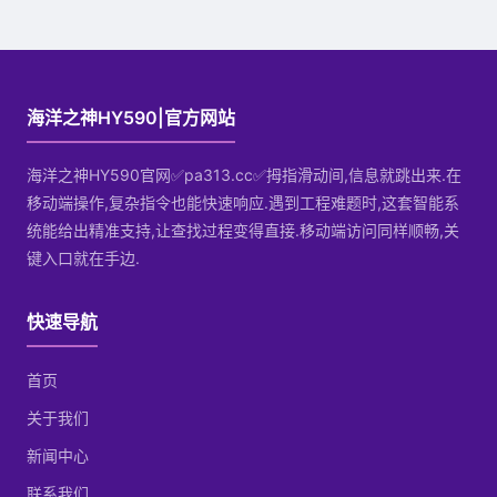
海洋之神HY590|官方网站
海洋之神HY590官网✅pa313.cc✅拇指滑动间,信息就跳出来.在
移动端操作,复杂指令也能快速响应.遇到工程难题时,这套智能系
统能给出精准支持,让查找过程变得直接.移动端访问同样顺畅,关
键入口就在手边.
快速导航
首页
关于我们
新闻中心
联系我们