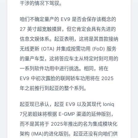
干涉的情况下驾驭。
咱们不确定量产的 EV9 是否会保存该概念的
27 英寸超宽触摸屏，但它肯定会具有先进的
信息文娱体系。起亚表明，这将是其首款接纳
无线更新 (OTA) 并集成按需功用 (FoD) 服务
的量产车型，这将答应车主从特定时刻可用的
一系列软件功用中进行挑选。相同，将在
EV9 中初次露脸的联网轿车功用将在 2025
年之前推行到起亚的整个系列。
起亚现已承认，起亚 EV9 以及其现代 Ioniq
7兄弟姐妹将根据 E-GMP 渠道的延伸版别，
而不是其将于 2025年推出的名为集成模块化
架构 (IMA)的进化版别。起亚还没有向咱们供