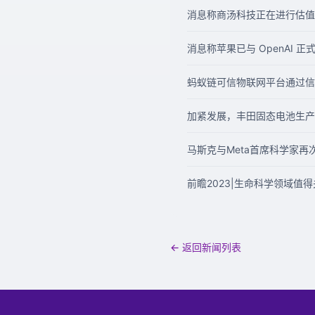
消息称商汤科技正在进行估值 
消息称苹果已与 OpenAI 正式达
蚂蚁链可信物联网平台通过信
加紧发展，丰田固态电池生产
马斯克与Meta首席科学家
前瞻2023|生命科学领域值
← 返回新闻列表