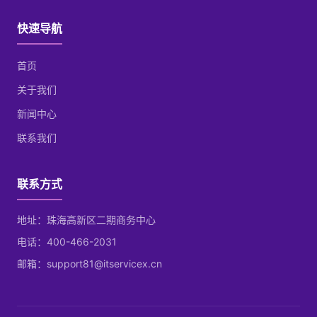
快速导航
首页
关于我们
新闻中心
联系我们
联系方式
地址：珠海高新区二期商务中心
电话：400-466-2031
邮箱：support81@itservicex.cn