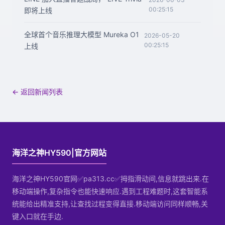
00:25:15
即将上线
全球首个音乐推理大模型 Mureka O1
2026-05-20
00:25:15
上线
← 返回新闻列表
海洋之神HY590|官方网站
海洋之神HY590官网✅pa313.cc✅拇指滑动间,信息就跳出来.在
移动端操作,复杂指令也能快速响应.遇到工程难题时,这套智能系
统能给出精准支持,让查找过程变得直接.移动端访问同样顺畅,关
键入口就在手边.