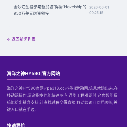
金沙江创投参与新加坡“得物”Novelship的
2026-06-01
00:25:15
950万美元融资领投
← 返回新闻列表
海洋之神HY590|官方网站
海洋之神HY590官网✅pa313.cc✅拇指滑动间,信息就跳出来.在
移动端操作,复杂指令也能快速响应.遇到工程难题时,这套智能系
统能给出精准支持,让查找过程变得直接.移动端访问同样顺畅,关
键入口就在手边.
快速导航