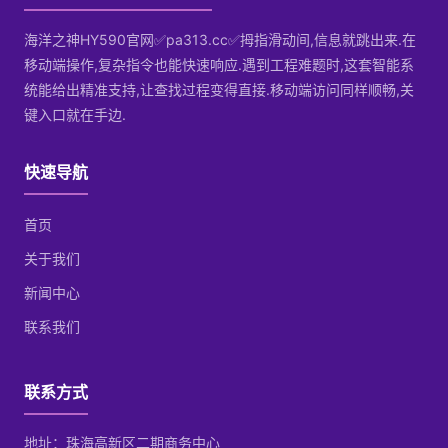
海洋之神HY590官网✅pa313.cc✅拇指滑动间,信息就跳出来.在
移动端操作,复杂指令也能快速响应.遇到工程难题时,这套智能系
统能给出精准支持,让查找过程变得直接.移动端访问同样顺畅,关
键入口就在手边.
快速导航
首页
关于我们
新闻中心
联系我们
联系方式
地址：珠海高新区二期商务中心