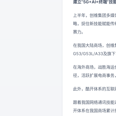
建立
“
5G+AI+终端
”
技
上半年，创维集团多媒体
略，捉住新技能赋能传
赛力。
在我国大陆商场，创维集
G53/G53L/A33
在海外商场，战胜海运
径，活跃扩展电商事务
此外，酷开体系的互联网
跟着我国网络通讯技能逐
开体系在我国商场累计掩