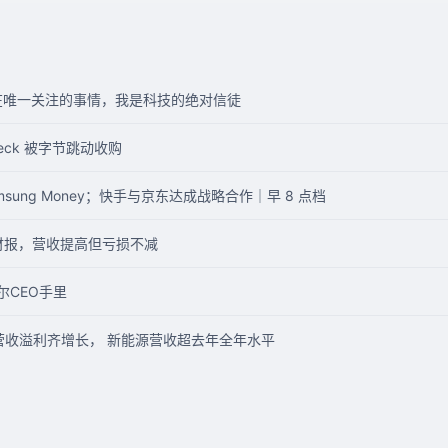
现在唯一关注的事情，我是科技的绝对信徒
deck 被字节跳动收购
sung Money；快手与京东达成战略合作｜早 8 点档
度财报，营收提高但亏损不减
尔CEO手里
，营收溢利齐增长， 新能源营收超去年全年水平