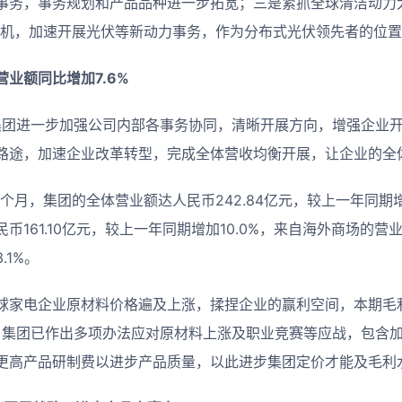
事务，事务规划和产品品种进一步拓宽；三是紧抓全球清洁动力大开
时机，加速开展光伏等新动力事务，作为分布式光伏领先者的位
营业额同比增加
7.6%
维集团进一步加强公司内部各事务协同，清晰开展方向，增强企业
路途，加速企业改革转型，完成全体营收均衡开展，让企业的全
止六个月，集团的全体营业额达人民币242.84亿元，较上一年同期增
161.10亿元，较上一年同期增加10.0%，来自海外商场的营业额
.1%。
球家电企业原材料价格遍及上涨，揉捏企业的赢利空间，本期毛利率
点。集团已作出多项办法应对原材料上涨及职业竞赛等应战，包含
更高产品研制费以进步产品质量，以此进步集团定价才能及毛利