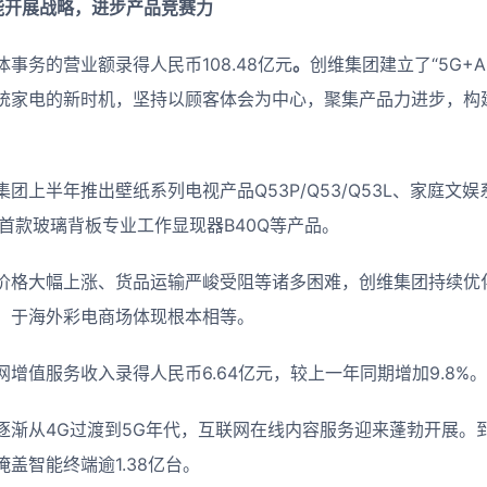
能开展战略，进步
产品
竞赛力
事务的营业额录得人民币108.48亿元
。
创维集团建立了“5G+A
统家电的新时机，坚持以顾客体会为中心，聚集产品力进步，构
团上半年推出壁纸系列电视产品Q53P/Q53/Q53L、家庭文
及旗下首款玻璃背板专业工作显现器B40Q等产品。
价格大幅上涨、货品运输严峻受阻等诸多困难，创维集团持续优
，于海外彩电商场体现根本相等。
增值服务收入录得人民币6.64亿元，较上一年同期增加9.8%。
渐从4G过渡到5G年代，互联网在线内容服务迎来蓬勃开展。到2
盖智能终端逾1.38亿台。