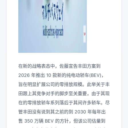
在新的战略表态中，佐藤宣告丰田方案到
2026 年推出 10 款新的纯电动轿车(BEV)，
旨在明显扩展公司的零排放规模。此举关于丰
田跟上其竞争对手的脚步至关重要，由于其现
在的零排放轿车系列落后于其间许多轿车。尽
管丰田没有说到其之前的到 2030 年每年出
售 350 万辆 BEV 的方针，但该公司估量到