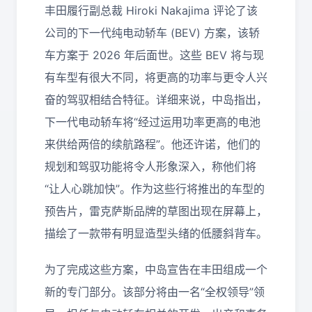
丰田履行副总裁 Hiroki Nakajima 评论了该
公司的下一代纯电动轿车 (BEV) 方案，该轿
车方案于 2026 年后面世。这些 BEV 将与现
有车型有很大不同，将更高的功率与更令人兴
奋的驾驭相结合特征。详细来说，中岛指出，
下一代电动轿车将“经过运用功率更高的电池
来供给两倍的续航路程”。他还许诺，他们的
规划和驾驭功能将令人形象深入，称他们将
“让人心跳加快”。作为这些行将推出的车型的
预告片，雷克萨斯品牌的草图出现在屏幕上，
描绘了一款带有明显造型头绪的低腰斜背车。
为了完成这些方案，中岛宣告在丰田组成一个
新的专门部分。该部分将由一名“全权领导”领